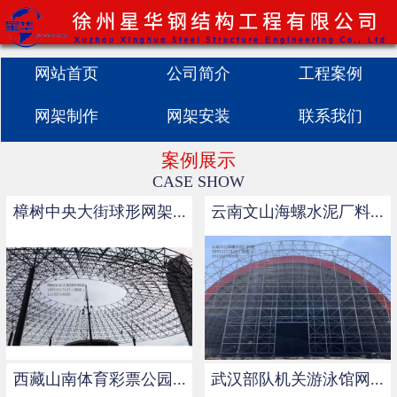
网站首页

公司简介
网站首页
公司简介
工程案例
网架制作
网架安装
联系我们
工程案例
案例展示
网架制作
CASE SHOW
网架安装
樟树中央大街球形网架...
云南文山海螺水泥厂料...
新闻中心
联系我们
西藏山南体育彩票公园...
武汉部队机关游泳馆网...